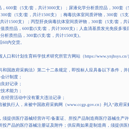
600套（5支/套，共计3000支）；尿液化学分析质控品，300套（5
00套（5支/套，共计1500支）；梅毒抗体室间质评物，300套（5支
共计1500支）；丙型肝炎病毒抗体室间质评物，300套（5支/套，共计
质控品，600套(5支/套，共计3000支)；人血清基质发光免疫多项目
析质控品，300套(5支/套，共计1500支)。
60内交货。
计划生育科学技术研究所官方网站（https://www.ynjhsys.cn
共和国政府采购法》第二十二条规定，即投标人应具备以下条件，并
务会计制度；
的良好记录；
业技术能力；
内，在经营活动中没有重大违法记录；
执行人，未被中国政府采购网（www.ccgp.gov.cn）列入“政
，须提供医疗器械经营许可/备案证、所投产品制造商医疗器械生产许
所投产品的医疗器械注册证及附件；供应商如果是制造商，须提供医