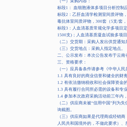
（一）采购内容：
标段1： 血细胞液体多项目分析控制品，
标段2：乙肝血清学检测室间质评物，3
毒抗体室间质评物，300套（5支/套，
标段3：人血清基质常规化学多项目定值
1500支)；人血清基质凝血试验多项目分
（二）交货期：采购人发出供货通知后
（三）交货地点：采购人指定地点。
二、公示发布：本次公告发布于云南省人口和
三、资格要求：
（一）应具备条件请参考《中华人民
1.1 具有良好的商业信誉和健全的财
1.2 有依法缴纳税收和社会保障资金
1.3 具有履行合同所必需的设备和专
1.4 参加本次政府采购活动前三年
（二）供应商未被“信用中国”列为失信被
询截图。
（三）供应商如果是代理商或经销商
人民共和国境外的，不做此要求）、